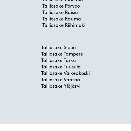
Talliosake Pirkkala
Talliosake Porvoo
Talliosake Raisio
Talliosake Rauma
Talliosake Riihimäki
Talliosake Sipoo
Talliosake Tampere
Talliosake Turku
Talliosake Tuusula
Talliosake Valkeakoski
Talliosake Vantaa
Talliosake Ylöjärvi