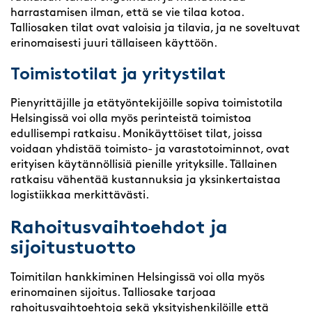
harrastamisen ilman, että se vie tilaa kotoa.
Talliosaken tilat ovat valoisia ja tilavia, ja ne soveltuvat
erinomaisesti juuri tällaiseen käyttöön.
Toimistotilat ja yritystilat
Pienyrittäjille ja etätyöntekijöille sopiva toimistotila
Helsingissä voi olla myös perinteistä toimistoa
edullisempi ratkaisu. Monikäyttöiset tilat, joissa
voidaan yhdistää toimisto- ja varastotoiminnot, ovat
erityisen käytännöllisiä pienille yrityksille. Tällainen
ratkaisu vähentää kustannuksia ja yksinkertaistaa
logistiikkaa merkittävästi.
Rahoitusvaihtoehdot ja
sijoitustuotto
Toimitilan hankkiminen Helsingissä voi olla myös
erinomainen sijoitus. Talliosake tarjoaa
rahoitusvaihtoehtoja sekä yksityishenkilöille että