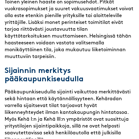
Toinen yleinen haaste on sopimusehdot. Pitkät
vuokrasopimukset ja suuret vakuusvaatimukset voivat
olla este etenkin pienille yrityksille tai aloitteleville
yrittäjille. Lisäksi monet perinteiset toimitilat eivät
tarjoa riittävästi joustavuutta tilan
käyttötarkoituksen muuttamiseen. Helsingissä tähän
haasteeseen voidaan vastata valitsemalla
monikäyttöinen tila, joka mukautuu liiketoiminnan
muuttuviin tarpeisiin.
Sijainnin merkitys
pääkaupunkiseudulla
Pääkaupunkiseudulla sijainti vaikuttaa merkittävästi
sekä hintaan että käytännöllisyyteen. Kehäradan
varrella sijaitsevat tilat tarjoavat hyvät
liikenneyhteydet ilman kantakaupungin hintatasoa.
Myös Kehä I:n ja Kehä III:n ympäristöt ovat suosittuja
yritystilojen sijaintipaikkoja, sillä ne ovat helposti
saavutettavissa sekä henkilöautolla että julkisilla