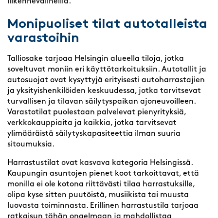
liikennevälineillä.
Monipuoliset tilat autotalleista
varastoihin
Talliosake tarjoaa Helsingin alueella tiloja, jotka
soveltuvat moniin eri käyttötarkoituksiin. Autotallit ja
autosuojat ovat kysyttyjä erityisesti autoharrastajien
ja yksityishenkilöiden keskuudessa, jotka tarvitsevat
turvallisen ja tilavan säilytyspaikan ajoneuvoilleen.
Varastotilat puolestaan palvelevat pienyrityksiä,
verkkokauppiaita ja kaikkia, jotka tarvitsevat
ylimääräistä säilytyskapasiteettia ilman suuria
sitoumuksia.
Harrastustilat ovat kasvava kategoria Helsingissä.
Kaupungin asuntojen pienet koot tarkoittavat, että
monilla ei ole kotona riittävästi tilaa harrastuksille,
olipa kyse sitten puutöistä, musiikista tai muusta
luovasta toiminnasta. Erillinen harrastustila tarjoaa
ratkaisun tähän ongelmaan ja mahdollistaa