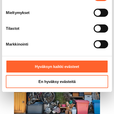
harrastustilasta tai yritystilasta. Ota yhteyttä ja kerro
tarpeistasi, niin rakennetaan yhdessä toimiva
Mieltymykset
kokonaisuus juuri sinulle vuonna 2026 ja sen
jälkeenkin.
Tilastot
Aiheeseen liittyvät artikkelit
Markkinointi
Hyväksyn kaikki evästeet
En hyväksy evästeitä