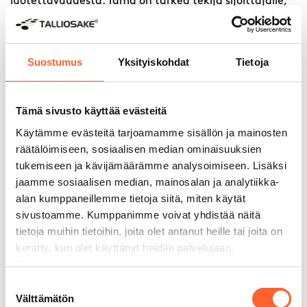
luotettavuudesta. Tämä on tärkeä tekijä sijoittajalle,
joka harkitsee pitkäaikaista kumppanuutta. Helsingin
alueella toimivat sijoittajat voivat luottaa siihen, että
yhteistyökumppanilla on vakaa taloudellinen pohja ja
pitkä kokemus alalta.
Suostumus
Yksityiskohdat
Tietoja
Aloita toimitilaprojektisi
Helsingissä
Tämä sivusto käyttää evästeitä
Käytämme evästeitä tarjoamamme sisällön ja mainosten
Jos etsit toimitilaa Helsingistä, ensimmäinen askel on
räätälöimiseen, sosiaalisen median ominaisuuksien
selkeyttää omat tarpeet. Kuinka suuri tila tarvitaan?
tukemiseen ja kävijämäärämme analysoimiseen. Lisäksi
Mihin käyttötarkoitukseen? Onko sijainnilla erityisiä
jaamme sosiaalisen median, mainosalan ja analytiikka-
vaatimuksia esimerkiksi asiakaskäyntien tai logistiikan
alan kumppaneillemme tietoja siitä, miten käytät
suhteen? Kun nämä kysymykset ovat selvillä, sopivan
sivustoamme. Kumppanimme voivat yhdistää näitä
tilan löytäminen helpottuu huomattavasti.
tietoja muihin tietoihin, joita olet antanut heille tai joita on
Talliosake on toteuttanut onnistuneesti tuhansia
kerätty, kun olet käyttänyt heidän palvelujaan.
tilaprojekteja ympäri Suomea, ja meillä on vahva
Tietosuojaseloste
kokemus myös pääkaupunkiseudun erityispiirteistä.
Suostumuksen
Autamme sinua löytämään tarpeitasi vastaavan
Välttämätön
valinta
ratkaisun, olipa kyse sitten autotallista, varastosta,