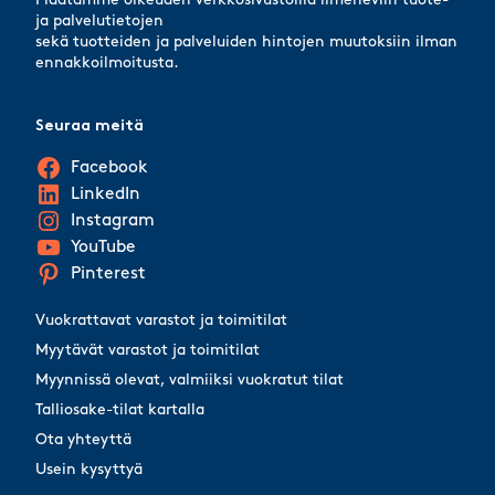
Pidätämme oikeuden verkkosivustoilla ilmeneviin tuote-
ja palvelutietojen
sekä tuotteiden ja palveluiden hintojen muutoksiin ilman
ennakkoilmoitusta.
Seuraa meitä
Facebook
LinkedIn
Instagram
YouTube
Pinterest
Vuokrattavat varastot ja toimitilat
Myytävät varastot ja toimitilat
Myynnissä olevat, valmiiksi vuokratut tilat
Talliosake-tilat kartalla
Ota yhteyttä
Usein kysyttyä