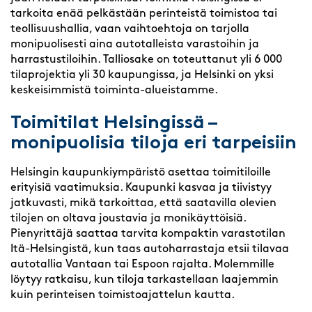
tarkoita enää pelkästään perinteistä toimistoa tai
teollisuushallia, vaan vaihtoehtoja on tarjolla
monipuolisesti aina autotalleista varastoihin ja
harrastustiloihin. Talliosake on toteuttanut yli 6 000
tilaprojektia yli 30 kaupungissa, ja Helsinki on yksi
keskeisimmistä toiminta-alueistamme.
Toimitilat Helsingissä –
monipuolisia tiloja eri tarpeisiin
Helsingin kaupunkiympäristö asettaa toimitiloille
erityisiä vaatimuksia. Kaupunki kasvaa ja tiivistyy
jatkuvasti, mikä tarkoittaa, että saatavilla olevien
tilojen on oltava joustavia ja monikäyttöisiä.
Pienyrittäjä saattaa tarvita kompaktin varastotilan
Itä-Helsingistä, kun taas autoharrastaja etsii tilavaa
autotallia Vantaan tai Espoon rajalta. Molemmille
löytyy ratkaisu, kun tiloja tarkastellaan laajemmin
kuin perinteisen toimistoajattelun kautta.