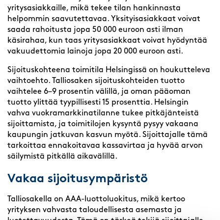
yritysasiakkaille, mikä tekee tilan hankinnasta
helpommin saavutettavaa. Yksityisasiakkaat voivat
saada rahoitusta jopa 50 000 euroon asti ilman
käsirahaa, kun taas yritysasiakkaat voivat hyödyntää
vakuudettomia lainoja jopa 20 000 euroon asti.
Sijoituskohteena toimitila Helsingissä on houkutteleva
vaihtoehto. Talliosaken sijoituskohteiden tuotto
vaihtelee 6–9 prosentin välillä, ja oman pääoman
tuotto ylittää tyypillisesti 15 prosenttia. Helsingin
vahva vuokramarkkinatilanne tukee pitkäjänteistä
sijoittamista, ja toimitilojen kysyntä pysyy vakaana
kaupungin jatkuvan kasvun myötä. Sijoittajalle tämä
tarkoittaa ennakoitavaa kassavirtaa ja hyvää arvon
säilymistä pitkällä aikavälillä.
Vakaa sijoitusympäristö
Talliosakella on AAA-luottoluokitus, mikä kertoo
yrityksen vahvasta taloudellisesta asemasta ja