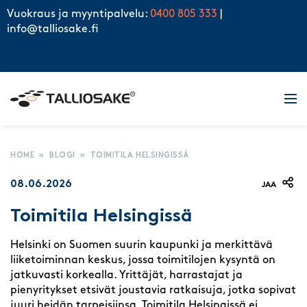
Skip to content
Vuokraus ja myyntipalvelu:
0400 805 333
|
info@talliosake.fi
Men
HOME
»
BLOGI
»
TOIMITILA HELSINGISSÄ
08.06.2026
JAA
Toimitila Helsingissä
Helsinki on Suomen suurin kaupunki ja merkittävä
liiketoiminnan keskus, jossa toimitilojen kysyntä on
jatkuvasti korkealla. Yrittäjät, harrastajat ja
pienyritykset etsivät joustavia ratkaisuja, jotka sopivat
juuri heidän tarpeisiinsa. Toimitila Helsingissä ei