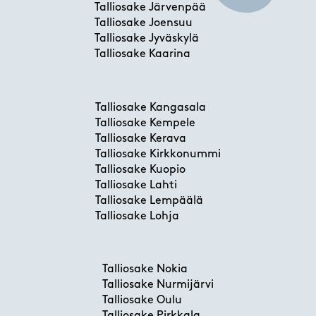
Talliosake Järvenpää
Talliosake Joensuu
Talliosake Jyväskylä
Talliosake Kaarina
Talliosake Kangasala
Talliosake Kempele
Talliosake Kerava
Talliosake Kirkkonummi
Talliosake Kuopio
Talliosake Lahti
Talliosake Lempäälä
Talliosake Lohja
Talliosake Nokia
Talliosake Nurmijärvi
Talliosake Oulu