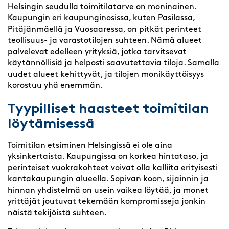
Helsingin seudulla toimitilatarve on moninainen.
Kaupungin eri kaupunginosissa, kuten Pasilassa,
Pitäjänmäellä ja Vuosaaressa, on pitkät perinteet
teollisuus- ja varastotilojen suhteen. Nämä alueet
palvelevat edelleen yrityksiä, jotka tarvitsevat
käytännöllisiä ja helposti saavutettavia tiloja. Samalla
uudet alueet kehittyvät, ja tilojen monikäyttöisyys
korostuu yhä enemmän.
Tyypilliset haasteet toimitilan
löytämisessä
Toimitilan etsiminen Helsingissä ei ole aina
yksinkertaista. Kaupungissa on korkea hintataso, ja
perinteiset vuokrakohteet voivat olla kalliita erityisesti
kantakaupungin alueella. Sopivan koon, sijainnin ja
hinnan yhdistelmä on usein vaikea löytää, ja monet
yrittäjät joutuvat tekemään kompromisseja jonkin
näistä tekijöistä suhteen.