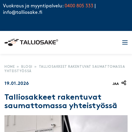
Skip to content
Vuokraus ja myyntipalvelu:
0400 805 333
|
info@talliosake.fi
Men
HOME
»
BLOGI
»
TALLIOSAKKEET RAKENTUVAT SAUMATTOMASSA
YHTEISTYÖSSÄ
19.01.2026
JAA
Talliosakkeet rakentuvat
saumattomassa yhteistyössä