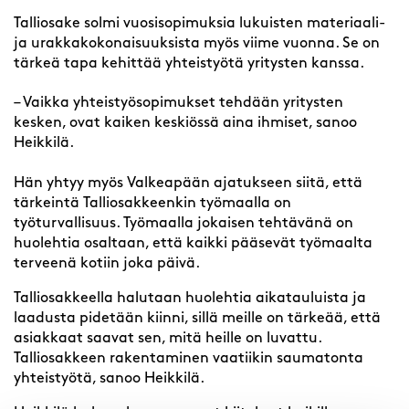
Talliosake solmi vuosisopimuksia lukuisten materiaali-
ja urakkakokonaisuuksista myös viime vuonna. Se on
tärkeä tapa kehittää yhteistyötä yritysten kanssa.
– Vaikka yhteistyösopimukset tehdään yritysten
kesken, ovat kaiken keskiössä aina ihmiset, sanoo
Heikkilä.
Hän yhtyy myös Valkeapään ajatukseen siitä, että
tärkeintä Talliosakkeenkin työmaalla on
työturvallisuus. Työmaalla jokaisen tehtävänä on
huolehtia osaltaan, että kaikki pääsevät työmaalta
terveenä kotiin joka päivä.
Talliosakkeella halutaan huolehtia aikatauluista ja
laadusta pidetään kiinni, sillä meille on tärkeää, että
asiakkaat saavat sen, mitä heille on luvattu.
Talliosakkeen rakentaminen vaatiikin saumatonta
yhteistyötä, sanoo Heikkilä.