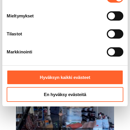
Mieltymykset
27.07.2026
Näyttääkö sinun autotallisi tältä?
Tilastot
Lue lisää
Markkinointi
Hyväksyn kaikki evästeet
En hyväksy evästeitä