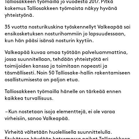
Talliosakkeen työmailla jo vuodesta 2017. Pitkä
kokemus Talliosakkeen työmaista näkyy hyvänä
yhteistyönä.
35 vuotta nosturikuskina työskennellyt Valkeapää sai
ensikosketuksen nosturihommiin jo lapsuudessaan,
kun hän pääsi isänsä nosturin kyytiin.
Valkeapää kuvaa omaa työtään palveluammattina,
jossa suunnitellaan, tehdään yhteistyötä eri
toimijoiden kanssa ja toimitaan nopeasti ja
täsmällisesti. Noin 50 Talliosake-hallin rakentamiseen
osallistumisesta on paljon etua.
Talliosakkeen työmailla hänelle on tärkeää ennen
kaikkea turvallisuus.
– Kun nostetaan isoja elementtejä, ei ole varaa
virheisiin, sanoo Valkeapää.
Virheitä vältetään huolellisella suunnittelulla.