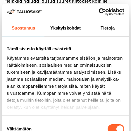
Heikkilä haluaa lausua suuret kiitokset kaikille
Talliosakkeen yhteistyökumppaneille: Teidän
ansiostanne voimme olla osaltamme saattamassa yhä
uusia Talli-tarinoita alulle. Toivomme myös, että
uudetkin toimijat tarjoavat meille palvelujaan!
Suostumus
Yksityiskohdat
Tietoja
Aiheeseen liittyvät artikkelit
Tämä sivusto käyttää evästeitä
Käytämme evästeitä tarjoamamme sisällön ja mainosten
räätälöimiseen, sosiaalisen median ominaisuuksien
tukemiseen ja kävijämäärämme analysoimiseen. Lisäksi
jaamme sosiaalisen median, mainosalan ja analytiikka-
alan kumppaneillemme tietoja siitä, miten käytät
sivustoamme. Kumppanimme voivat yhdistää näitä
tietoja muihin tietoihin, joita olet antanut heille tai joita on
kerätty, kun olet käyttänyt heidän palvelujaan.
Tietosuojaseloste
Suostumuksen
Välttämätön
valinta