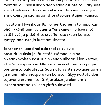
Etukäteen käydään katsomassa paikat Talliosakkeen
työmaalla. Lisäksi arvioidaan sääolosuhteita. Erityisesti
kova tuuli voi siirtää suunnitelmia. Tärkeää on myös
ennakointi ja saumaton yhteistyö asentajien kanssa.
Havatorin Hyvinkään Kallioinen Cranesin toimipaikan
päällikkönä toimiva
Jaana Tanskanen
iloitsee siitä,
että hyvä ja pitkä yhteistyö Talliosakkeen kanssa
syntyy laadusta ja luottamuksesta.
Tanskanen koordinoi asiakkailta tulevia
nosturitilauksia ja järjestää työmaalle aina
oikeankokoisen nosturin oikeaan aikaan. Hän kertoo,
että Valkeapää saa Alli-nosturinsa ohjaimissa paljon
positiivista palautetta. Saumaton yhteistyö asentajien
ja muun rakennusporukan kanssa näkyy nostotöiden
sujuvana etenemisenä. Ajatukset ja elementit
loksahtavat paikoilleen yhtä sulavasti.