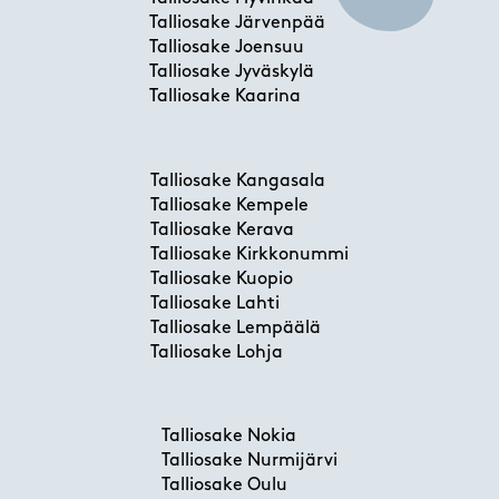
Talliosake Järvenpää
Talliosake Joensuu
Talliosake Jyväskylä
Talliosake Kaarina
Talliosake Kangasala
Talliosake Kempele
Talliosake Kerava
Talliosake Kirkkonummi
Talliosake Kuopio
Talliosake Lahti
Talliosake Lempäälä
Talliosake Lohja
Talliosake Nokia
Talliosake Nurmijärvi
Talliosake Oulu