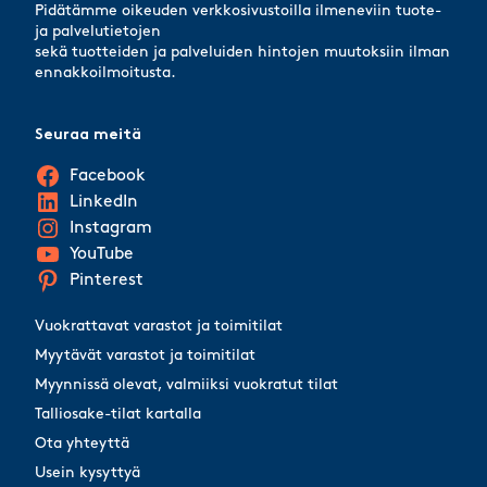
Pidätämme oikeuden verkkosivustoilla ilmeneviin tuote-
ja palvelutietojen
sekä tuotteiden ja palveluiden hintojen muutoksiin ilman
ennakkoilmoitusta.
Seuraa meitä
Facebook
LinkedIn
Instagram
YouTube
Pinterest
Vuokrattavat varastot ja toimitilat
Myytävät varastot ja toimitilat
Myynnissä olevat, valmiiksi vuokratut tilat
Talliosake-tilat kartalla
Ota yhteyttä
Usein kysyttyä