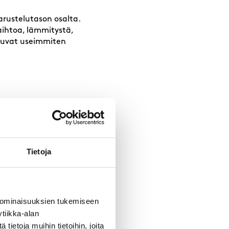
arustelutason osalta.
aihtoa, lämmitystä,
ettuvat useimmiten
a ovi ja riittävä
 säilytykseen eivätkä
. Neliövuokra on
Tietoja
ekniikalle ja
 ominaisuuksien tukemiseen
n internetyhteyden ja
nemmän siivous- ja
tiikka-alan
ietoja muihin tietoihin, joita