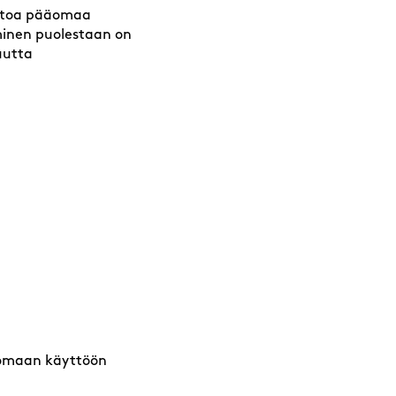
 sitoa pääomaa
aminen puolestaan on
uutta
li omaan käyttöön