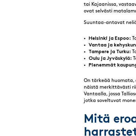
tai Kajaanissa, vastaav
ovat selvästi matalam
Suuntaa-antavat neliöv
Helsinki ja Espoo:
To
Vantaa ja kehysku
Tampere ja Turku:
To
Oulu ja Jyväskylä:
T
Pienemmät kaupung
On tärkeää huomata, e
näistä merkittävästi ri
Vantaalla, jossa Tallios
jotka soveltuvat mone
Mitä eroa
harraste