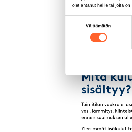
olet antanut heille tai joita o
Harrasteti
Suostumuksen
Välttämätön
valinta
Harrastetilat, kuten au
toimistotilojen väliin.
mahdollisesti nosto-ove
vakiovarusteluun kuul
koneellinen ilmanvaiht
valintoja.
Mitä kul
sisältyy?
Toimitilan vuokra ei us
vesi, lämmitys, kiintei
ennen sopimuksen allek
Yleisimmät lisäkulut t