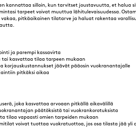
n kannattaa silloin, kun tarvitset joustavuutta, et halua
toimintasi tarpeet voivat muuttua lähitulevaisuudessa. Ost
n vakaa, pitkäaikainen tilatarve ja haluat rakentaa varallis
kautta.
inti ja parempi kassavirta
 tai kasvattaa tilaa tarpeen mukaan
- ja korjauskustannukset jäävät pääosin vuokranantajalle
jaintiin pitkäksi aikaa
userä, joka kasvattaa arvoaan pitkällä aikavälillä
vuokranantajan päätöksistä tai vuokrankorotuksista
ta tilaa vapaasti omien tarpeiden mukaan
mitilat voivat tuottaa vuokratuottoa, jos osa tilasta jää y