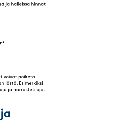
sa ja halleissa hinnat
m²
t voivat poiketa
an iästä. Esimerkiksi
oja ja harrastetiloja,
ja