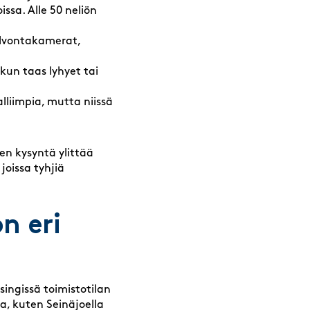
issa. Alle 50 neliön
valvontakamerat,
kun taas lyhyet tai
lliimpia, mutta niissä
jen kysyntä ylittää
oissa tyhjiä
n eri
ingissä toimistotilan
a, kuten Seinäjoella