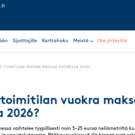
.fi
ään
Sijoittajille
Karttahaku
Meistä
Ota yhteyttä
O TOIMITILAN VUOKRA MAKSAA SUOMESSA 2026?
 toimitilan vuokra mak
a 2026?
essa vaihtelee tyypillisesti noin 5–25 euroa neliömetriltä 