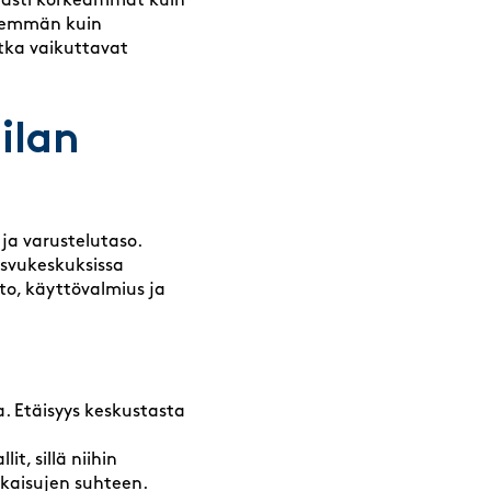
elvästi korkeammat kuin
enemmän kuin
jotka vaikuttavat
ilan
 ja varustelutaso.
kasvukeskuksissa
to, käyttövalmius ja
. Etäisyys keskustasta
it, sillä niihin
kaisujen suhteen.