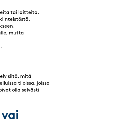
ita tai laitteita.
kiinteistöstä.
ikseen.
alle, mutta
.
y siitä, mitä
uissa tiloissa, joissa
at olla selvästi
 vai