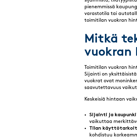
sijainnista, tilatyypi
pienemmissä kaupunge
varastotila tai autotal
toimitilan vuokran hi
Mitkä te
vuokran 
Toimitilan vuokran hint
Sijainti on yksittäisi
vuokrat ovat moninkert
saavutettavuus vaikut
Keskeisiä hintaan vaiku
Sijainti ja kaupunki
vaikuttaa merkittävä
Tilan käyttötarkoit
kohdistuu korkeamma