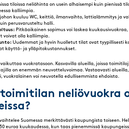
a tiloissa neliöhinta on usein alhaisempi kuin pienissä tilo
eessa kalliimpia.
 johon kuuluu WC, keittiö, ilmanvaihto, lattialämmitys ja 
n perusvarusteltu halli.
ituus:
Pitkäaikainen sopimus voi laskea kuukausivuokraa, 
 voivat olla kalliimpia.
kunto:
Uudemmat ja hyvin huolletut tilat ovat tyypillisesti ka
 käyttö- ja ylläpitokustannukset.
ikuttaa vuokratasoon. Kasvavilla alueilla, joissa toimitilo
jilla on enemmän neuvotteluvoimaa. Vastaavasti alueilla, j
ti, vuokralainen voi neuvotella edullisemmista ehdoista.
toimitilan neliövuokra o
issa?
 vaihtelee Suomessa merkittävästi kaupungista toiseen. Hels
15–30 euroa kuukaudessa, kun taas pienemmissä kaupungeiss