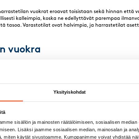
 harrastetilan vuokrat eroavat toisistaan sekä hinnan että v
pillisesti kalleimpia, koska ne edellyttävät parempaa ilmanv
istä tasoa. Varastotilat ovat halvimpia, ja harrastetilat as
an vuokra
eistä edullisin. Se on yleensä perusvarusteltu: sähkö, lukittav
sein ainoat vaatimukset. Varastotilat soveltuvat tavaroiden
aihtoa tai lämmitystä samassa määrin kuin muut tilatyypit
aikissa kaupungeissa.
Yksityiskohdat
lan vuokra
itä
eimpia, koska niissä on korkeat vaatimukset viihtyvyydelle, t
mme sisällön ja mainosten räätälöimiseen, sosiaalisen median
 vaatii toimivan ilmanvaihdon, riittävän lämmityksen, nopea
huoneet sekä taukotilat. Toimistotiloihin kohdistuu myös e
iseen. Lisäksi jaamme sosiaalisen median, mainosalan ja analy
mikä nostaa kokonaiskustannuksia.
, miten käytät sivustoamme. Kumppanimme voivat yhdistää näitä t