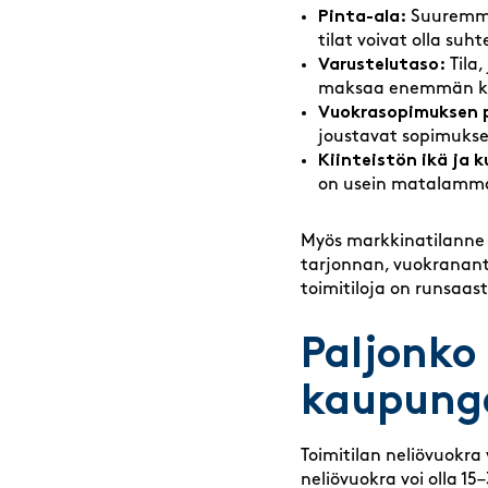
Pinta-ala:
Suuremmiss
tilat voivat olla suht
Varustelutaso:
Tila,
maksaa enemmän kui
Vuokrasopimuksen p
joustavat sopimukset
Kiinteistön ikä ja 
on usein matalammat
Myös markkinatilanne va
tarjonnan, vuokrananta
toimitiloja on runsaas
Paljonko 
kaupunge
Toimitilan neliövuokra
neliövuokra voi olla 