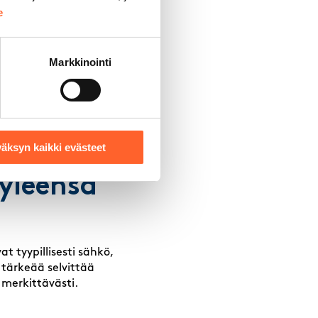
e
Markkinointi
ltaan varasto- ja
sähkökapasiteettia ja
otantotiloissa,
ED-valaistus ja
ja kustannustehokkaita
äksyn kaikki evästeet
 yleensä
t tyypillisesti sähkö,
 tärkeää selvittää
 merkittävästi.