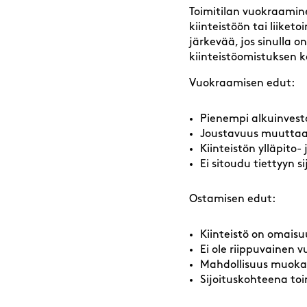
Toimitilan vuokraamine
kiinteistöön tai liike
järkevää, jos sinulla o
kiinteistöomistuksen 
Vuokraamisen edut:
Pienempi alkuinvesto
Joustavuus muuttaa
Kiinteistön ylläpito
Ei sitoudu tiettyyn si
Ostamisen edut:
Kiinteistö on omaisu
Ei ole riippuvainen 
Mahdollisuus muoka
Sijoituskohteena toi