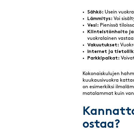
Sähkö:
Usein vuokrala
Lämmitys:
Voi sisäl
Vesi:
Pienissä tilois
Kiinteistönhoito ja
vuokralainen vastaa
Vakuutukset:
Vuokra
Internet ja tietolii
Parkkipaikat:
Voivat
Kokonaiskulujen hahmo
kuukausivuokra kattaa j
on esimerkiksi ilmalä
matalammat kuin vanh
Kannatta
ostaa?