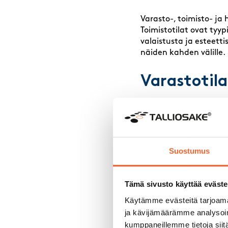
Varasto-, toimisto- ja
Toimistotilat ovat tyy
valaistusta ja esteett
näiden kahden välille.
Varastotil
Varastotila on tilatyyp
lattiakestävyys ovat u
edellytä hyvää ilmanv
tyypillisesti matalin k
Suostumus
Toimistoti
Tämä sivusto käyttää eväste
Toimistotilat ovat kall
Käytämme evästeitä tarjoama
turvallisuudelle. Tila
usein myös neuvottelu
ja kävijämäärämme analysoim
ylläpitovelvoitteita, 
kumppaneillemme tietoja siitä