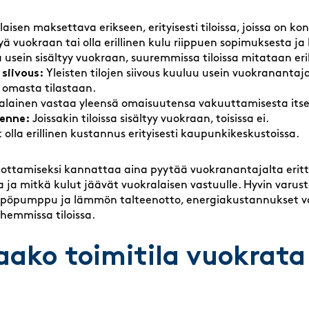
isen maksettava erikseen, erityisesti tiloissa, joissa on kone
tyä vuokraan tai olla erillinen kulu riippuen sopimuksesta ja 
sa usein sisältyy vuokraan, suuremmissa tiloissa mitataan er
 siivous:
Yleisten tilojen siivous kuuluu usein vuokranantaj
 omasta tilastaan.
lainen vastaa yleensä omaisuutensa vakuuttamisesta itse
kenne:
Joissakin tiloissa sisältyy vuokraan, toisissa ei.
 olla erillinen kustannus erityisesti kaupunkikeskustoissa.
ttamiseksi kannattaa aina pyytää vuokranantajalta erittel
a mitkä kulut jäävät vuokralaisen vastuulle. Hyvin varustell
mpöpumppu ja lämmön talteenotto, energiakustannukset voiv
emmissa tiloissa.
ako toimitila vuokrata