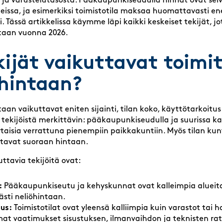
stä ja varustelutasosta. Pääkaupunkiseudulla hinnat ovat s
issa, ja esimerkiksi toimistotila maksaa huomattavasti 
li. Tässä artikkelissa käymme läpi kaikki keskeiset tekijät, 
ntaan vuonna 2026.
kijät vaikuttavat toimit
hintaan?
aan vaikuttavat eniten sijainti, tilan koko, käyttötarkoitus
stä tekijöistä merkittävin: pääkaupunkiseudulla ja suurissa 
aisia verrattuna pienempiin paikkakuntiin. Myös tilan kun
tavat suoraan hintaan.
ttavia tekijöitä ovat:
:
Pääkaupunkiseutu ja kehyskunnat ovat kalleimpia alueita
sti neliöhintaan.
us:
Toimistotilat ovat yleensä kalliimpia kuin varastot tai hall
t vaatimukset sisustuksen, ilmanvaihdon ja teknisten rat