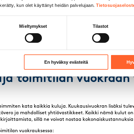
n kerätty, kun olet käyttänyt heidän palvelujaan.
Tietosuojaselost
lan vuokra
Mieltymykset
Tilastot
totallit, verstaat ja muut monitoimitilat, sijoittuvat hinna
 Ne edellyttävät usein hyvää lattian kestävyyttä, riittävää 
a. Monikäyttöisissä harrastetiloissa, kuten Talliosakkeen tu
uvat esimerkiksi epoksilattiapinnoite, ilmalämpöpumppu, L
o lämmön talteenotolla, mikä tekee niistä käytännöllisiä 
En hyväksy evästeitä
Hyv
uja toimitilan vuokraan
eimmiten kata kaikkia kuluja. Kuukausivuokran lisäksi tuleva
stövero ja mahdolliset yhtiövastikkeet. Kaikki nämä kulut on
irjoittamista, sillä ne voivat nostaa kokonaiskustannuksia
oimitilan vuokrauksessa: