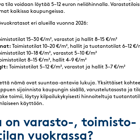
a tila voidaan löytää 5–12 euron neliöhinnalla. Varastotilois
mat kaikissa kaupungeissa.
uokratasot eri alueilla vuonna 2026:
imistotilat 15–30 €/m², varastot ja hallit 8–15 €/m²
nnat:
Toimistotilat 10–20 €/m², hallit ja tuotantotilat 6–12 €/
imistotilat 10–18 €/m², varastot 5–10 €/m²
oimistotilat 8–15 €/m², hallit 4–9 €/m²
it:
Toimistotilat 5–12 €/m², varastot ja hallit 3–7 €/m²
ttä nämä ovat suuntaa-antavia lukuja. Yksittäiset kohtee
ippuen sijainnista kaupungin sisällä, varustelutasosta ja til
ake toimii, löytyy kilpailukykyisesti hinnoiteltuja tuotantotil
nlaiseen käyttöön.
 on varasto-, toimisto- 
tilan vuokrassa?