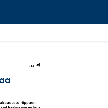
JAA
saa
kuukaudessa riippuen