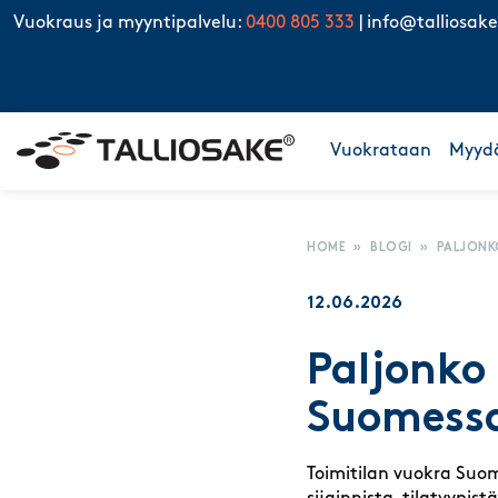
Skip to content
Vuokraus ja myyntipalvelu:
0400 805 333
|
info@talliosake
Vuokrataan
Myyd
HOME
»
BLOGI
»
PALJONK
12.06.2026
Paljonko
Suomess
Toimitilan vuokra Suom