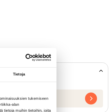
Tietoja
 ominaisuuksien tukemiseen
na
tiikka-alan
ietoja muihin tietoihin, joita