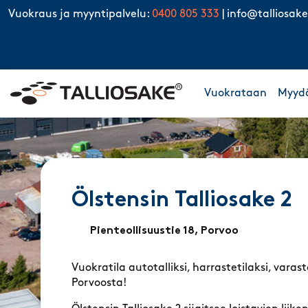
Skip to content
Vuokraus ja myyntipalvelu:
0400 805 333
|
info@talliosake
Vuokrataan
Myyd
Ölstensin Talliosake 2
Pienteollisuustie 18, Porvoo
Vuokratila autotalliksi, harrastetilaksi, varast
Porvoosta!