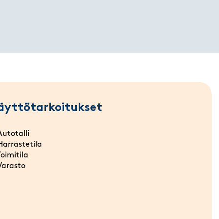
äyttötarkoitukset
Autotalli
Harrastetila
Toimitila
Varasto