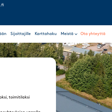
.fi
ään
Sijoittajille
Karttahaku
Meistä
Ota yhteyttä
oksi, toimitilaksi