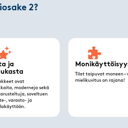
liosake 2?
a ja
Monikäyttöisyy
dukasta
Tilat taipuvat moneen – 
mielikuvitus on rajana!
sakkeet ovat
kaita, moderneja sekä
varusteltuja, soveltuen
te-, varasto- ja
tilakäyttöön.