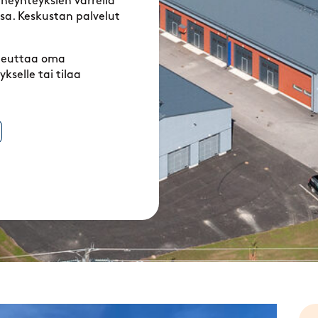
enneyhteyksien varrella
sa. Keskustan palvelut
oteuttaa oma
ykselle tai tilaa