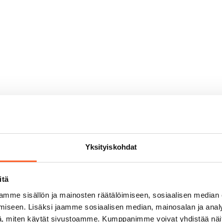
Yksityiskohdat
Vuokra/kk
Tilanne
itä
mme sisällön ja mainosten räätälöimiseen, sosiaalisen median
590,00 €/kk
Vuokrattava
iseen. Lisäksi jaamme sosiaalisen median, mainosalan ja analy
, miten käytät sivustoamme. Kumppanimme voivat yhdistää näitä t