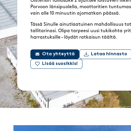
Ölstensin Talliosake 2 sijaitsee loistavien liik
Porvoon länsipuolella, moottoritien tuntumas
vain alle 10 minuutin ajomatkan päässä.
Tässä Sinulle ainutlaatuinen mahdollisuus t
tallitarinasi. Olipa tarpeesi uusi tukikohta yrit
harrastuksille – löydät ratkaisun täältä.
Ota yhteyttä
Lataa hinnasto
Lisää suosikkisi