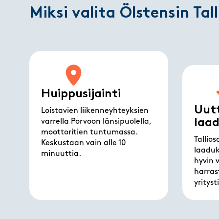
Miksi valita Ölstensin Tal
Huippusijainti
Uutt
Loistavien liikenneyhteyksien
laa
varrella Porvoon länsipuolella,
moottoritien tuntumassa.
Tallio
Keskustaan vain alle 10
laaduk
minuuttia.
hyvin 
harras
yritys