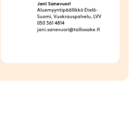
Jani Sanevuori
Aluemyyntipäällikkö Etelä-
Suomi, Vuokrauspalvelu, LVV
050 361 4814
jani.sanevuori@talliosake.fi