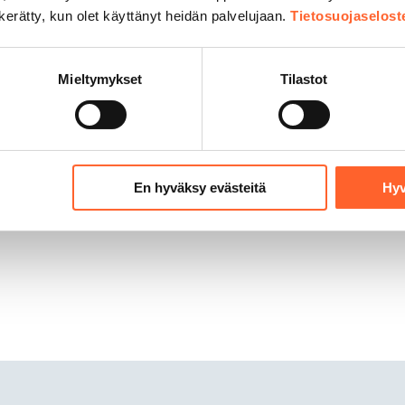
n kerätty, kun olet käyttänyt heidän palvelujaan.
Tietosuojaselost
assa
Mieltymykset
Tilastot
En hyväksy evästeitä
Hyv