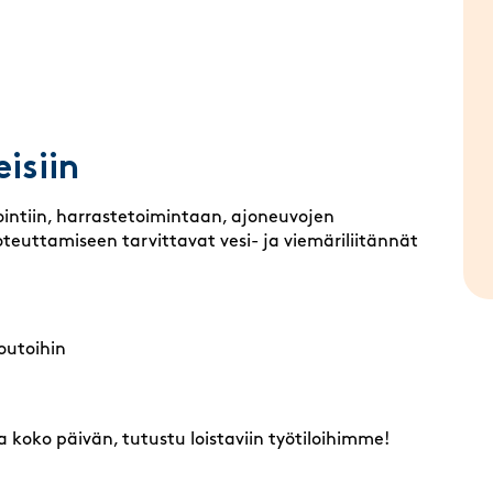
eisiin
tointiin, harrastetoimintaan, ajoneuvojen
 toteuttamiseen tarvittavat vesi- ja viemäriliitännät
outoihin
aa koko päivän, tutustu loistaviin työtiloihimme!