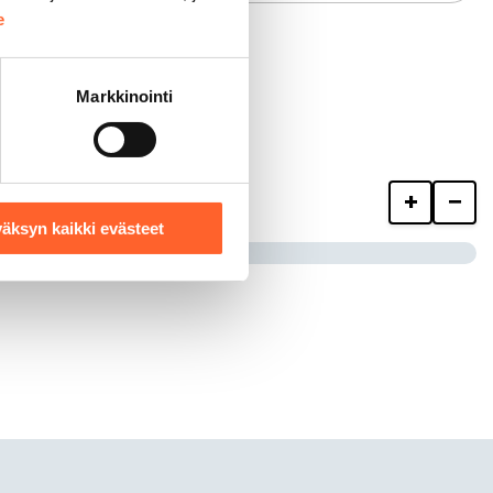
e
Markkinointi
+
−
äksyn kaikki evästeet