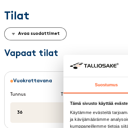
Tilat
Avaa suodattimet
Vapaat tilat
Vuokrattavana
Suostumus
Tunnus
Tilatyyppi
m²
Tämä sivusto käyttää eväste
Käytämme evästeitä tarjoama
36
Varasto
49 m²
ja kävijämäärämme analysoim
kumppaneillemme tietoja siitä