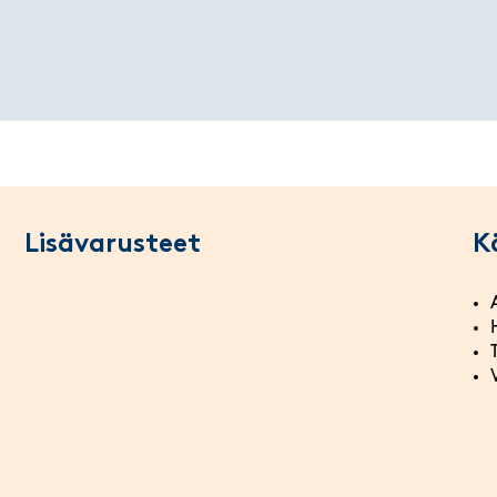
Lisävarusteet
K