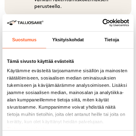
vankan rakentamiskokemuksen
perusteella.
Suostumus
Yksityiskohdat
Tietoja
Korkein AAA-
luottoluokitus
Tämä sivusto käyttää evästeitä
Käytämme evästeitä tarjoamamme sisällön ja mainosten
räätälöimiseen, sosiaalisen median ominaisuuksien
Kauppalehden Menestyjät
tukemiseen ja kävijämäärämme analysoimiseen. Lisäksi
jaamme sosiaalisen median, mainosalan ja analytiikka-
2025
alan kumppaneillemme tietoja siitä, miten käytät
sivustoamme. Kumppanimme voivat yhdistää näitä
tietoja muihin tietoihin, joita olet antanut heille tai joita on
Asiakkaidemme kokemuksia
kerätty, kun olet käyttänyt heidän palvelujaan.
Talliosakkeesta
Tietosuojaseloste