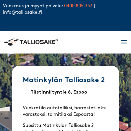
Skip to content
Vuokraus ja myyntipalvelu:
0400 805 333
|
info@talliosake.fi
Men
Matinkylän Talliosake 2
Tiistinniityntie 8, Espoo
Vuokratila autotalliksi, harrastetilaksi,
varastoksi, toimitilaksi Espoosta!
Suosittu Matinkylän Talliosake 2