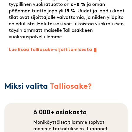
tyypillinen vuokratuotto on
6–8 %
ja oman
pääoman tuotto jopa yli
15 %
. Uudet ja laadukkaat
tilat ovat sijoittajalle vaivattomia, ja niiden ylläpito
on edullista. Halutessasi voit ulkoistaa vuokrauksen
täysin ammattimaiselle Talliosakkeen
vuokrauspalvelullemme.
Lue lisää Talliosake-sijoittamisesta
Miksi valita
Talliosake?
6 000+ asiakasta
Monikäyttöiset tilamme sopivat
moneen tarkoitukseen. Tuhannet