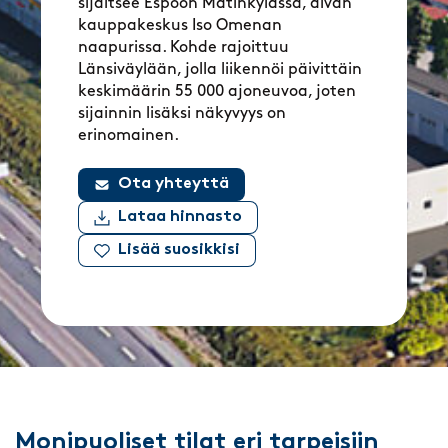
sijaitsee Espoon Matinkylässä, aivan
kauppakeskus Iso Omenan
naapurissa. Kohde rajoittuu
Länsiväylään, jolla liikennöi päivittäin
keskimäärin 55 000 ajoneuvoa, joten
sijainnin lisäksi näkyvyys on
erinomainen.
Ota yhteyttä
Lataa hinnasto
Lisää suosikkisi
Monipuoliset tilat eri tarpeisiin