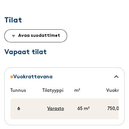
Tilat
Avaa suodattimet
Vapaat tilat
Vuokrattavana
Tunnus
Tilatyyppi
m²
Vuokra/k
6
Varasto
65 m²
750,00 €/