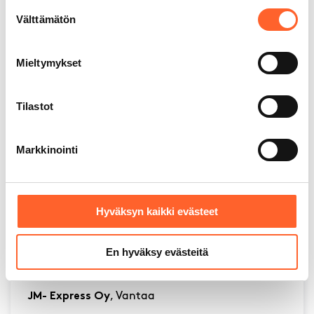
Suostumuksen
Välttämätön
valinta
Mieltymykset
Tilastot
Markkinointi
Talliosake muuntuu moneen käyttöön
“Talliosake on toiminut äärimmäisen hyvin. Tila
on tarpeeksi pitkä, tarpeeksi leveä. Saadaan
Hyväksyn kaikki evästeet
pojan lätkäkamat kuivumaan tilan toiselle
puolelle, autokamat toiselle puolelle ja autokin
En hyväksy evästeitä
mahtuu sisään.”
Kimmo Maijala
JM- Express Oy
, Vantaa