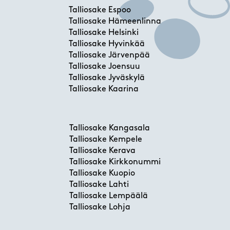
Talliosake Espoo
Talliosake Hämeenlinna
Talliosake Helsinki
Talliosake Hyvinkää
Talliosake Järvenpää
Talliosake Joensuu
Talliosake Jyväskylä
Talliosake Kaarina
Talliosake Kangasala
Talliosake Kempele
Talliosake Kerava
Talliosake Kirkkonummi
Talliosake Kuopio
Talliosake Lahti
Talliosake Lempäälä
Talliosake Lohja