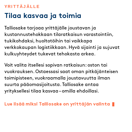
YRITTÄJÄLLE
Tilaa kasvaa ja toimia
Talliosake tarjoaa yrittäjälle joustavan ja
kustannustehokkaan tilaratkaisun varastointiin,
tukikohdaksi, huoltotöihin tai vaikkapa
verkkokaupan logistiikkaan. Hyvä sijainti ja sujuvat
kulkuyhteydet tukevat tehokasta arkea.
Voit valita itsellesi sopivan ratkaisun: oston tai
vuokrauksen. Ostaessasi saat oman pitkäjänteisen
toimipisteen, vuokraamalla joustavuutta ilman
suurta pääomasijoitusta. Talliosake antaa
yrityksellesi tilaa kasvaa – omilla ehdoillasi.
Lue lisää miksi Talliosake on yrittäjän valinta