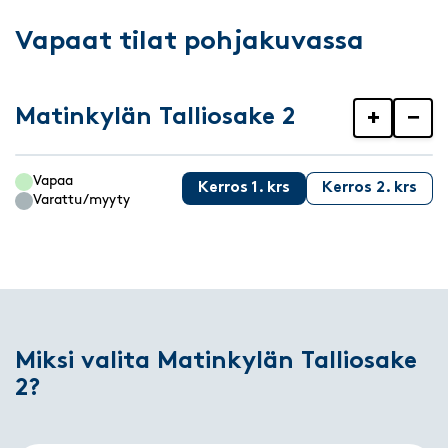
Vapaat tilat pohjakuvassa
Matinkylän Talliosake 2
+
−
Vapaa
Kerros 1. krs
Kerros 2. krs
Varattu/myyty
Miksi valita Matinkylän Talliosake
2?