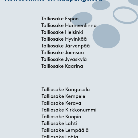
Talliosake Espoo
Talliosake Hämeenlinna
Talliosake Helsinki
Talliosake Hyvinkää
Talliosake Järvenpää
Talliosake Joensuu
Talliosake Jyväskylä
Talliosake Kaarina
Talliosake Kangasala
Talliosake Kempele
Talliosake Kerava
Talliosake Kirkkonummi
Talliosake Kuopio
Talliosake Lahti
Talliosake Lempäälä
Talliosake Lohja