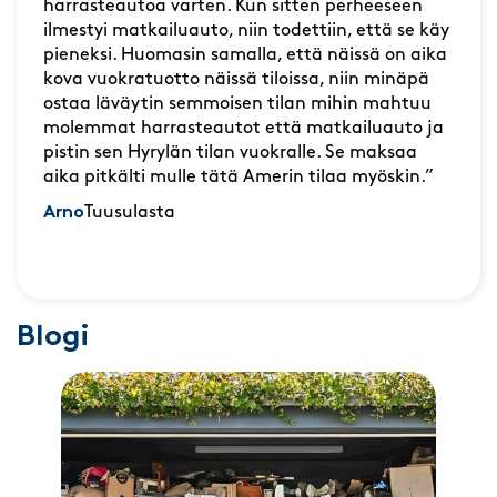
harrasteautoa varten. Kun sitten perheeseen
ilmestyi matkailuauto, niin todettiin, että se käy
pieneksi. Huomasin samalla, että näissä on aika
kova vuokratuotto näissä tiloissa, niin minäpä
ostaa läväytin semmoisen tilan mihin mahtuu
molemmat harrasteautot että matkailuauto ja
pistin sen Hyrylän tilan vuokralle. Se maksaa
aika pitkälti mulle tätä Amerin tilaa myöskin.”
Arno
Tuusulasta
Blogi