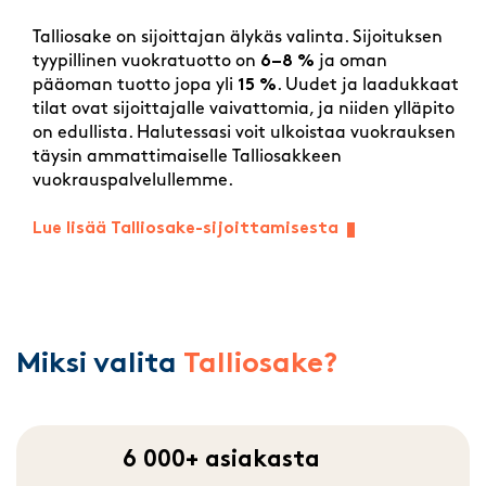
Talliosake on sijoittajan älykäs valinta. Sijoituksen
tyypillinen vuokratuotto on
6–8 %
ja oman
pääoman tuotto jopa yli
15 %
. Uudet ja laadukkaat
tilat ovat sijoittajalle vaivattomia, ja niiden ylläpito
on edullista. Halutessasi voit ulkoistaa vuokrauksen
täysin ammattimaiselle Talliosakkeen
vuokrauspalvelullemme.
Lue lisää Talliosake-sijoittamisesta
Miksi valita
Talliosake?
6 000+ asiakasta