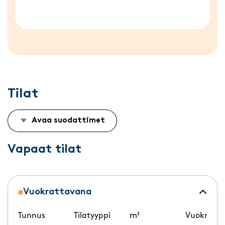
Tilat
Avaa suodattimet
Vapaat tilat
Vuokrattavana
Tunnus
Tilatyyppi
m²
Vuokra/k