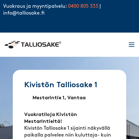
Skip to content
Vuokraus ja myyntipalvelu:
0400 805 333
|
info@talliosake.fi
Men
Kivistön Talliosake 1
Mestarintie 1, Vantaa
Vuokratiloja Kivistön
Mestarintieltä!
Kivistön Talliosake 1 sijainti näkyvällä
paikalla palvelee niin kuluttaja- kuin