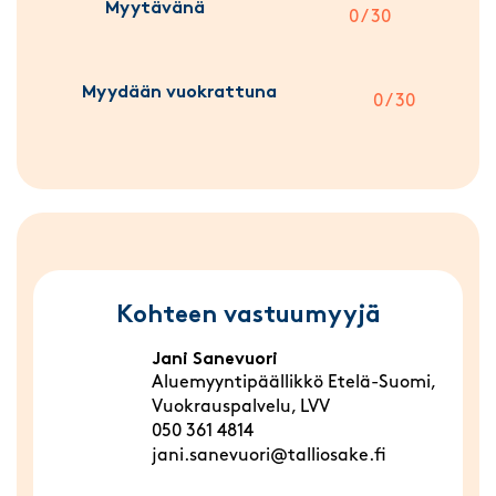
Myytävänä
0 / 30
Myydään vuokrattuna
0 / 30
Kohteen vastuumyyjä
Jani Sanevuori
Aluemyyntipäällikkö Etelä-Suomi,
Vuokrauspalvelu, LVV
050 361 4814
jani.sanevuori@talliosake.fi