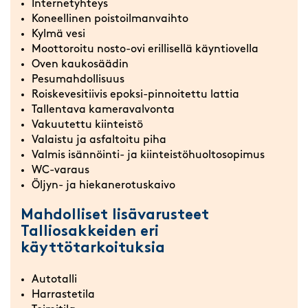
Internetyhteys
Koneellinen poistoilmanvaihto
Kylmä vesi
Moottoroitu nosto-ovi erillisellä käyntiovella
Oven kaukosäädin
Pesumahdollisuus
Roiskevesitiivis epoksi-pinnoitettu lattia
Tallentava kameravalvonta
Vakuutettu kiinteistö
Valaistu ja asfaltoitu piha
Valmis isännöinti- ja kiinteistöhuoltosopimus
WC-varaus
Öljyn- ja hiekanerotuskaivo
Mahdolliset lisävarusteet
Talliosakkeiden eri
käyttötarkoituksia
Autotalli
Harrastetila