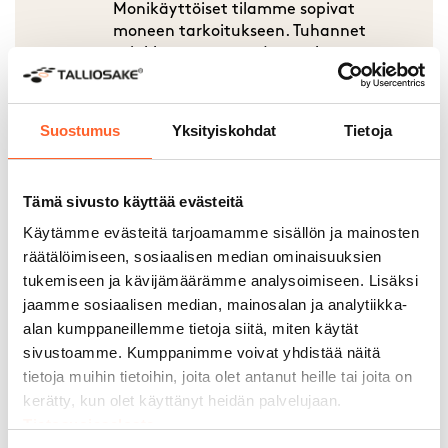
Monikäyttöiset tilamme sopivat
moneen tarkoitukseen. Tuhannet
asiakkaamme ovat jo muokanneet
Talliosakkeesta unelmiensa autotallin,
varaston, työpajan – jopa kuntosalin.
Suostumus
Yksityiskohdat
Tietoja
Tämä sivusto käyttää evästeitä
Yli 6 500 rakennettua tilaa
Käytämme evästeitä tarjoamamme sisällön ja mainosten
räätälöimiseen, sosiaalisen median ominaisuuksien
Talliosake on toteuttanut jo yli 6 500
tukemiseen ja kävijämäärämme analysoimiseen. Lisäksi
toimivaa ja monikäyttöistä tilaa eri
jaamme sosiaalisen median, mainosalan ja analytiikka-
puolille Suomea ja Ruotsia. Vuosien
kokemus näkyy tilojen laadussa,
alan kumppaneillemme tietoja siitä, miten käytät
toimivuudessa ja ratkaisuissa, jotka
sivustoamme. Kumppanimme voivat yhdistää näitä
palvelevat sekä yrityksiä että
tietoja muihin tietoihin, joita olet antanut heille tai joita on
yksityiskäyttäjiä.
kerätty, kun olet käyttänyt heidän palvelujaan.
Tietosuojaseloste