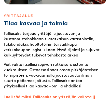
YRITTÄJÄLLE
Tilaa kasvaa ja toimia
Talliosake tarjoaa yrittäjälle joustavan ja
kustannustehokkaan tilaratkaisun varastointiin,
tukikohdaksi, huoltotöihin tai vaikkapa
verkkokaupan logistiikkaan. Hyvä sijainti ja sujuvat
kulkuyhteydet tukevat tehokasta arkea.
Voit valita itsellesi sopivan ratkaisun: oston tai
vuokrauksen. Ostaessasi saat oman pitkäjänteisen
toimipisteen, vuokraamalla joustavuutta ilman
suurta pääomasijoitusta. Talliosake antaa
yrityksellesi tilaa kasvaa – omilla ehdoillasi.
Lue lisää miksi Talliosake on yrittäjän valinta