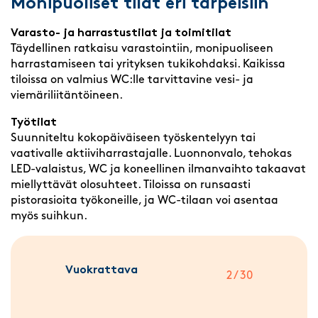
Monipuoliset tilat eri tarpeisiin
Varasto- ja harrastustilat ja toimitilat
Täydellinen ratkaisu varastointiin, monipuoliseen
harrastamiseen tai yrityksen tukikohdaksi. Kaikissa
tiloissa on valmius WC:lle tarvittavine vesi- ja
viemäriliitäntöineen.
Työtilat
Suunniteltu kokopäiväiseen työskentelyyn tai
vaativalle aktiiviharrastajalle. Luonnonvalo, tehokas
LED-valaistus, WC ja koneellinen ilmanvaihto takaavat
miellyttävät olosuhteet. Tiloissa on runsaasti
pistorasioita työkoneille, ja WC-tilaan voi asentaa
myös suihkun.
Vuokrattava
2 / 30