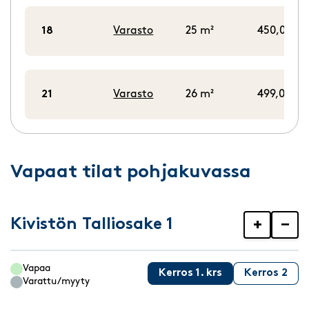
18
Varasto
25 m²
450,00 €/
21
Varasto
26 m²
499,00 €/
Vapaat tilat pohjakuvassa
Kivistön Talliosake 1
+
−
Vapaa
Kerros 1. krs
Kerros 2
Varattu/myyty