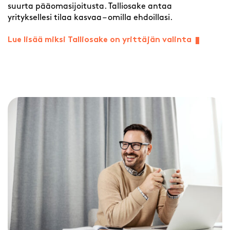
suurta pääomasijoitusta. Talliosake antaa
yrityksellesi tilaa kasvaa – omilla ehdoillasi.
Lue lisää miksi Talliosake on yrittäjän valinta