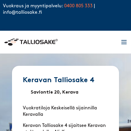
Skip to content
Vuokraus ja myyntipalvelu:
0400 805 333
|
info@talliosake.fi
Men
Keravan Talliosake 4
Saviontie 20, Kerava
Vuokratiloja Keskeisellä sijainnilla
Keravalla
Keravan Talliosake 4 sijaitsee Keravan