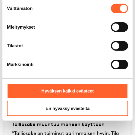
Suostumuksen
Välttämätön
2025
valinta
Mieltymykset
Asiakkaidemme kokemuksia
Talliosakkeesta
Tilastot
Markkinointi
Hyväksyn kaikki evästeet
En hyväksy evästeitä
Talliosake muuntuu moneen käyttöön
“Talliosake on toiminut äärimmäisen hyvin. Tila