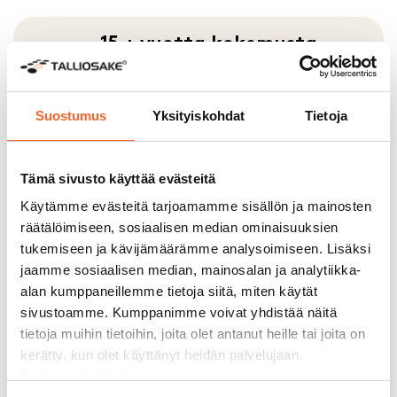
15 + vuotta kokemusta
Vankka kokemus takaa toimivat
tilaratkaisut ja kestävät tilat.
Laadukkaat rakennusmateriaalit on
Suostumus
Yksityiskohdat
Tietoja
valittu satojen asiakaspalautteiden ja
vankan rakentamiskokemuksen
perusteella.
Tämä sivusto käyttää evästeitä
Käytämme evästeitä tarjoamamme sisällön ja mainosten
räätälöimiseen, sosiaalisen median ominaisuuksien
tukemiseen ja kävijämäärämme analysoimiseen. Lisäksi
jaamme sosiaalisen median, mainosalan ja analytiikka-
Korkein AAA-
alan kumppaneillemme tietoja siitä, miten käytät
luottoluokitus
sivustoamme. Kumppanimme voivat yhdistää näitä
tietoja muihin tietoihin, joita olet antanut heille tai joita on
kerätty, kun olet käyttänyt heidän palvelujaan.
Tietosuojaseloste
Kauppalehden Menestyjät