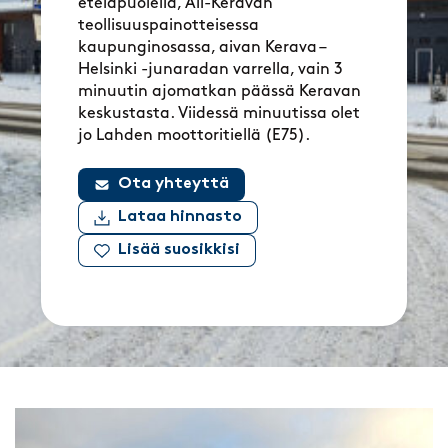
eteläpuolella, Ali-Keravan
teollisuuspainotteisessa
kaupunginosassa, aivan Kerava –
Helsinki -junaradan varrella, vain 3
minuutin ajomatkan päässä Keravan
keskustasta. Viidessä minuutissa olet
jo Lahden moottoritiellä (E75).
Ota yhteyttä
Lataa hinnasto
Lisää suosikkisi