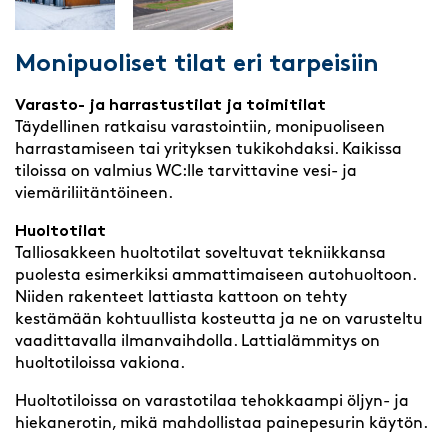
Monipuoliset tilat eri tarpeisiin
Varasto- ja harrastustilat ja toimitilat
Täydellinen ratkaisu varastointiin, monipuoliseen
harrastamiseen tai yrityksen tukikohdaksi. Kaikissa
tiloissa on valmius WC:lle tarvittavine vesi- ja
viemäriliitäntöineen.
Huoltotilat
Talliosakkeen huoltotilat soveltuvat tekniikkansa
puolesta esimerkiksi ammattimaiseen autohuoltoon.
Niiden rakenteet lattiasta kattoon on tehty
kestämään kohtuullista kosteutta ja ne on varusteltu
vaadittavalla ilmanvaihdolla. Lattialämmitys on
huoltotiloissa vakiona.
Huoltotiloissa on varastotilaa tehokkaampi öljyn- ja
hiekanerotin, mikä mahdollistaa painepesurin käytön.