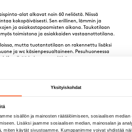
naispinta-alat alkavat noin 60 neliöstä. Niissä
intaa kokopäiväisesti. Sen erillinen, lämmin ja
aukojen ja asiakastapaamisten aikana. Taukotilaan
 myös toimistona ja asiakkaiden vastaanottotilana.
loissa, mutta tuotantotilaan on rakennettu lisäksi
esuhuone ja wc käsienpesualtaineen. Pesuhuoneessa
i. Kysy lisää kohteen myyjältä.
Yksityiskohdat
itä
mme sisällön ja mainosten räätälöimiseen, sosiaalisen median
iseen. Lisäksi jaamme sosiaalisen median, mainosalan ja analy
, miten käytät sivustoamme. Kumppanimme voivat yhdistää näitä t