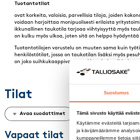
Tuotantotilat
ovat korkeita, valoisia, parvellisia tiloja, joiden koko
voidaan harjoittaa monipuolisesti erilaista yritystoim
ikkunallinen taukotila tarjoaa viihtyisyyttä myös t
on kulku myös ulkoa, joten sitä on helppo hyödyntää
Tuotantotilojen varustelu on muuten sama kuin työti
henkilöstötilat, jossa on taukotilan lisäksi myös p
on joko suihkukaappivaraus tai jo valmis suihkukaapp
Tilat
Suostumus
Tämä sivusto käyttää eväste
Avaa suodattimet
Käytämme evästeitä tarjoama
ja kävijämäärämme analysoim
Vapaat tilat
kumppaneillemme tietoja siitä