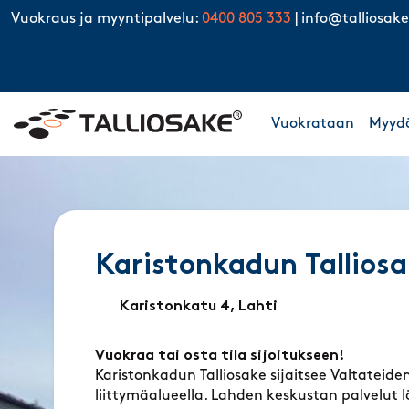
Skip to content
Vuokraus ja myyntipalvelu:
0400 805 333
|
info@talliosake
Vuokrataan
Myyd
Karistonkadun Talliosa
Karistonkatu 4, Lahti
Vuokraa tai osta tila sijoitukseen!
Karistonkadun Talliosake sijaitsee Valtateiden
liittymäalueella. Lahden keskustan palvelut 