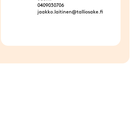
0409030706
jaakko.laitinen@talliosake.fi