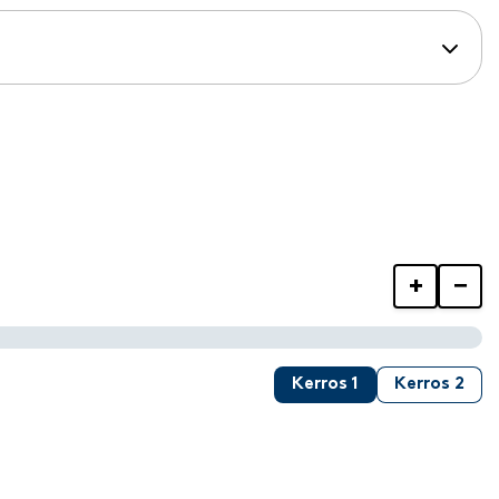
+
−
Kerros 1
Kerros 2