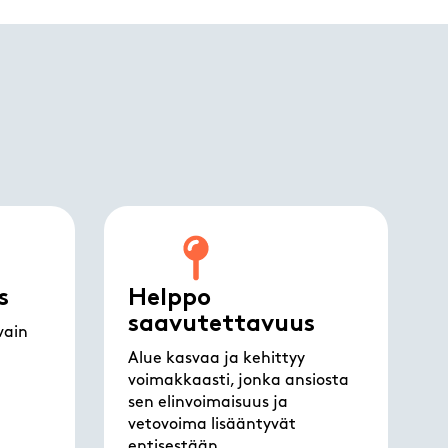
s
Helppo
saavutettavuus
vain
Alue kasvaa ja kehittyy
voimakkaasti, jonka ansiosta
sen elinvoimaisuus ja
vetovoima lisääntyvät
entisestään.