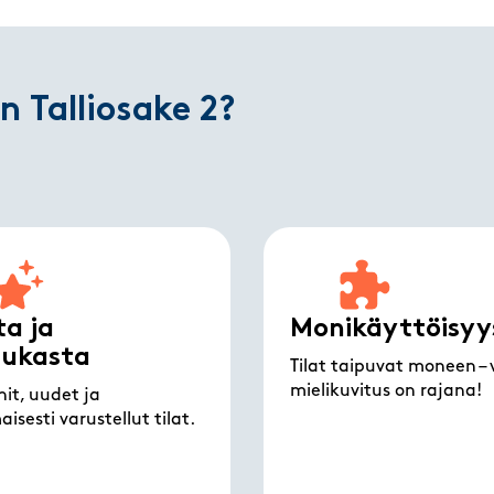
n Talliosake 2?
a ja
Monikäyttöisyy
dukasta
Tilat taipuvat moneen – 
mielikuvitus on rajana!
it, uudet ja
isesti varustellut tilat.