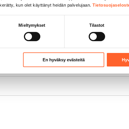
n kerätty, kun olet käyttänyt heidän palvelujaan.
Tietosuojaselost
Mieltymykset
Tilastot
Vuokra/kk
Tilanne
1 020,00 €/kk
Vuokrattaviss
En hyväksy evästeitä
Hyv