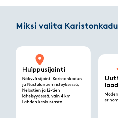
Miksi valita Karistonkadu
Huippusijainti
Uutt
Näkyvä sijainti Karistonkadun
laa
ja Nastolantien risteyksessä,
Nelostien ja 12-tien
Modern
läheisyydessä, vain 4 km
erinoma
Lahden keskustasta.