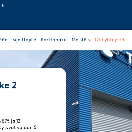
.fi
ään
Sijoittajille
Karttahaku
Meistä
Ota yhteyttä
ke 2
 E75 ja 12
löytyvät vajaan 5