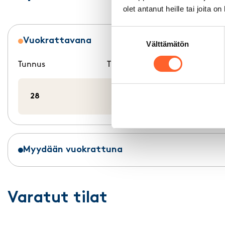
olet antanut heille tai joita o
Suostumuksen
Vuokrattavana
Välttämätön
valinta
Tunnus
Tilatyyppi
m²
28
Liiketila
65 m²
Myydään vuokrattuna
Varatut tilat