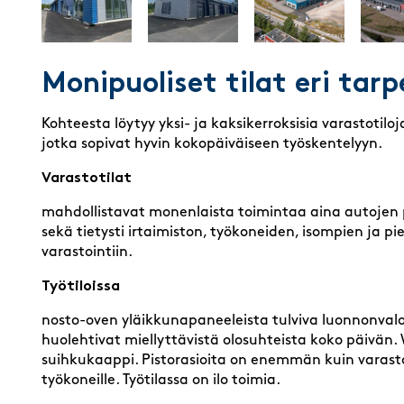
Monipuoliset tilat eri tarp
Kohteesta löytyy yksi- ja kaksikerroksisia varastotiloj
jotka sopivat hyvin kokopäiväiseen työskentelyyn.
Varastotilat
mahdollistavat monenlaista toimintaa aina autojen 
sekä tietysti irtaimiston, työkoneiden, isompien ja 
varastointiin.
Työtiloissa
nosto-oven yläikkunapaneeleista tulviva luonnonvalo,
huolehtivat miellyttävistä olosuhteista koko päivän
suihkukaappi. Pistorasioita on enemmän kuin varastotil
työkoneille. Työtilassa on ilo toimia.