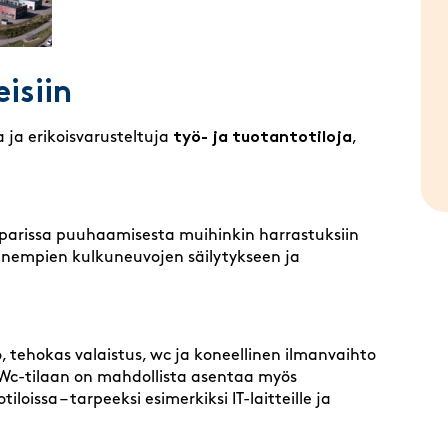
eisiin
a ja erikoisvarusteltuja
työ- ja tuotantotiloja
,
parissa puuhaamisesta muihinkin harrastuksiin
pienempien kulkuneuvojen säilytykseen ja
 tehokas valaistus, wc ja koneellinen ilmanvaihto
. Wc-tilaan on mahdollista asentaa myös
oissa – tarpeeksi esimerkiksi IT-laitteille ja