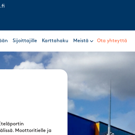
.fi
ään
Sijoittajille
Karttahaku
Meistä
Ota yhteyttä
Eteläportin
issä. Moottoritielle ja