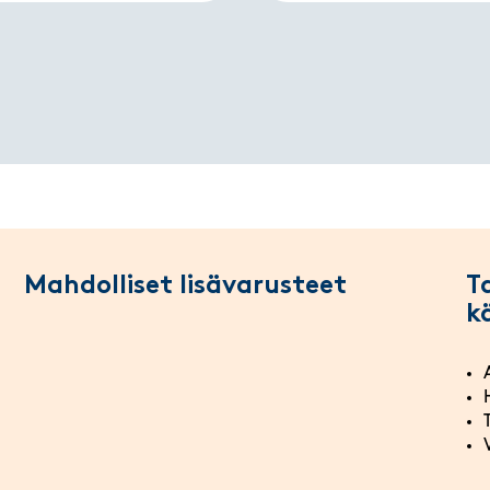
Mahdolliset lisävarusteet
T
k