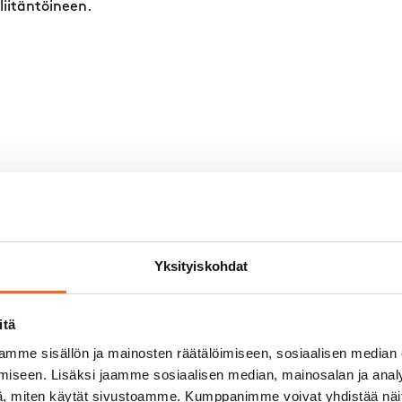
riliitäntöineen.
Yksityiskohdat
itä
Vuokra/kk
Tilanne
mme sisällön ja mainosten räätälöimiseen, sosiaalisen median
iseen. Lisäksi jaamme sosiaalisen median, mainosalan ja analy
, miten käytät sivustoamme. Kumppanimme voivat yhdistää näitä t