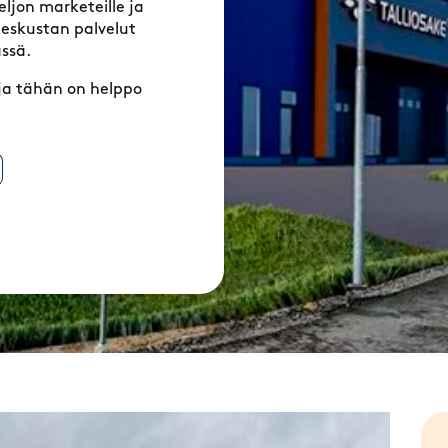
ljon marketeille ja
keskustan palvelut
ssä.
 ja tähän on helppo