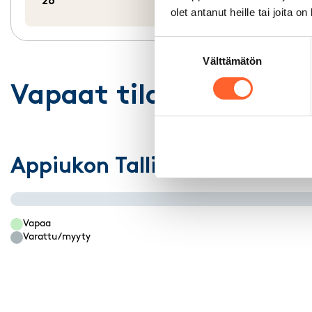
26
Varasto
76 m²
olet antanut heille tai joita o
Suostumuksen
Välttämätön
valinta
Vapaat tilat pohjakuv
Appiukon Talliosake
Vapaa
Varattu/myyty