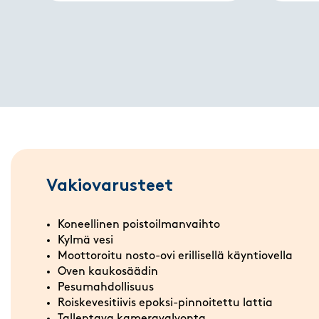
Vakiovarusteet
Koneellinen poistoilmanvaihto
Kylmä vesi
Moottoroitu nosto-ovi erillisellä käyntiovella
Oven kaukosäädin
Pesumahdollisuus
Roiskevesitiivis epoksi-pinnoitettu lattia
Tallentava kameravalvonta