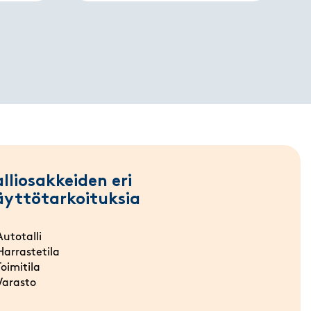
alliosakkeiden eri
äyttötarkoituksia
Autotalli
Harrastetila
Toimitila
Varasto