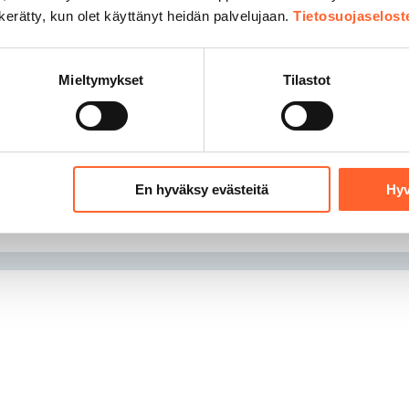
750,00 €/kk
Vuokrattava
n kerätty, kun olet käyttänyt heidän palvelujaan.
Tietosuojaselost
Mieltymykset
Tilastot
assa
En hyväksy evästeitä
Hyv