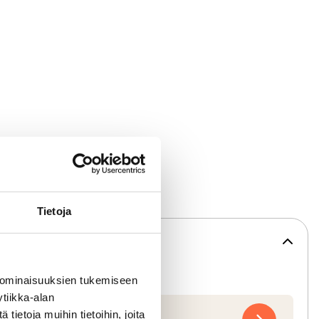
Tietoja
 ominaisuuksien tukemiseen
tiikka-alan
ietoja muihin tietoihin, joita