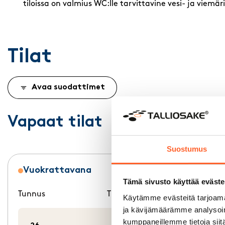
tiloissa on valmius WC:lle tarvittavine vesi- ja viemä
Tilat
Avaa suodattimet
Vapaat tilat
Suostumus
Vuokrattavana
Tämä sivusto käyttää eväste
Tunnus
Tilatyyppi
m²
Käytämme evästeitä tarjoama
ja kävijämäärämme analysoim
kumppaneillemme tietoja siitä