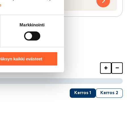
na
e
Markkinointi
äksyn kaikki evästeet
+
−
Kerros 1
Kerros 2