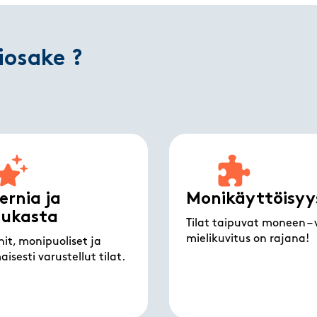
iosake ?
rnia ja
Monikäyttöisyy
dukasta
Tilat taipuvat moneen – 
mielikuvitus on rajana!
it, monipuoliset ja
isesti varustellut tilat.