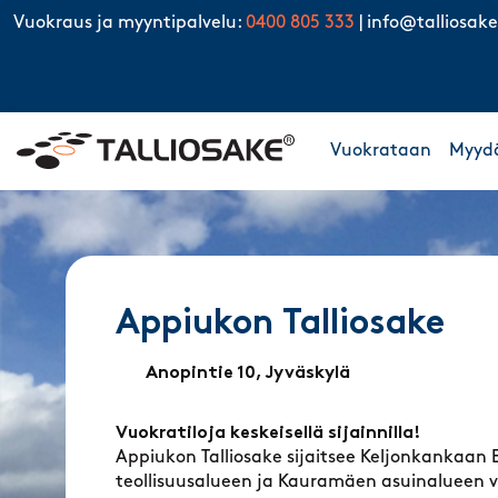
Skip to content
Vuokraus ja myyntipalvelu:
0400 805 333
|
info@talliosake
Vuokrataan
Myyd
Appiukon Talliosake
Anopintie 10, Jyväskylä
Vuokratiloja keskeisellä sijainnilla!
Appiukon Talliosake sijaitsee Keljonkankaan 
teollisuusalueen ja Kauramäen asuinalueen väl