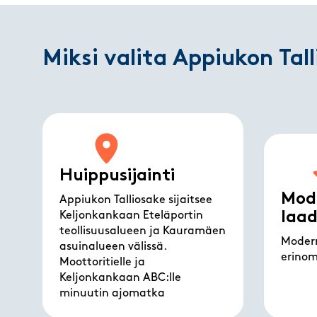
Miksi valita Appiukon Tall
Huippusijainti
Mode
Appiukon Talliosake sijaitsee
laa
Keljonkankaan Eteläportin
teollisuusalueen ja Kauramäen
Modern
asuinalueen välissä.
erinoma
Moottoritielle ja
Keljonkankaan ABC:lle
minuutin ajomatka